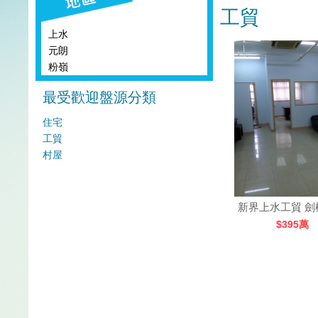
工貿
上水
元朗
粉嶺
最受歡迎盤源分類
住宅
工貿
村屋
新界上水工貿 劍
$395萬