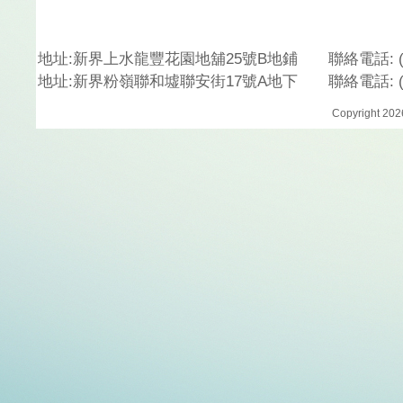
地址
:
新界上水龍豐花園地舖
25
號
B
地鋪
聯絡電話
:
地址
:
新界粉嶺聯和墟聯安街
17
號
A
地下
聯絡電話
:
Copyright 